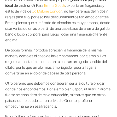
más de un aroma al mismo tiempo pero,
¿cuál es la proporción
ideal de cada uno?
Para
Emma South
, experta en fragancias y
estilo de vida de
Jo Malone London
, no hay baremos definidos ni
reglas para ello, por eso hay descubrimientos tan emocionantes.
Emma piensa que el método de elección es muy personal, desde
usar varias colonias o partir de una capa base de aroma de gel de
baño o loción corporal para luego rociar una fragancia diferente
encima.
De todas formas, no todos aprecian la fragancia de la misma
manera, como es el caso de las embarazadas, por ejemplo. Las
mujeres en estado de embarazo alcanzan un agudo sentido del
olfato, por lo que un olor más embriagador podría llegar a
convertirse en el dolor de cabeza de otra persona.
Otro baremo que debemos considerar, sería la cultura o lugar
donde nos encontremos. Por ejemplo en Japón, utilizar un aroma
fuerte se considera de mala educación, mientras que en otros
países, como puede ser en el Medio Oriente, prefieren
embadurnarse en esa fragancia.
En definitiva, la forma en la que nos rociamos siempre será