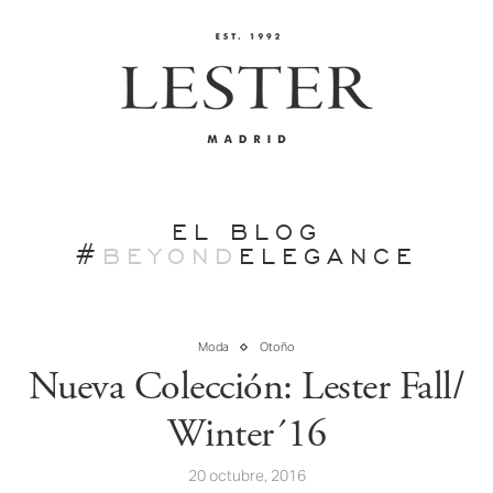
EL BLOG
#
BEYOND
ELEGANCE
Moda
Otoño
Nueva Colección: Lester Fall/
Winter´16
20 octubre, 2016